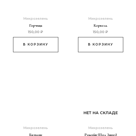
Микрозелень
Микрозелень
Горчица
Кервель
150,00
₽
150,00
₽
В КОРЗИНУ
В КОРЗИНУ
НЕТ НА СКЛАДЕ
Микрозелень
Микрозелень
Базилик
Ромэйн (под Заказ)