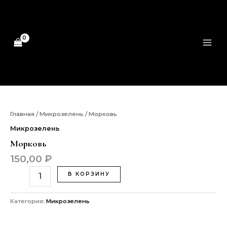
Перейти
MAI
к
ME
содержимому
Количество
товара
Морковь
Главная
/
Микрозелень
/ Морковь
Микрозелень
Морковь
150,00
₽
В КОРЗИНУ
Категория:
Микрозелень