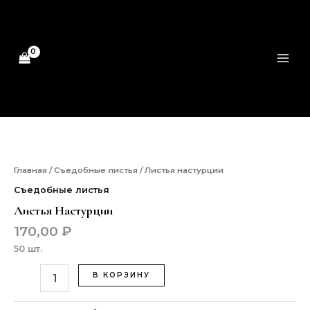
настурции
Перейти
MAI
к
ME
содержимому
Количество
товара
Листья
настурции
Главная
/
Съедобные листья
/ Листья настурции
Съедобные листья
Листья Настурции
170,00
₽
50 шт.
В КОРЗИНУ