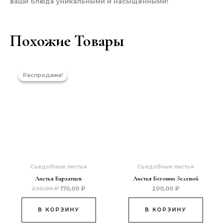
ваши блюда уникальными и насыщенными!
Похожие Товары
Первоначальная
Текущая
цена
цена:
Распродажа!
Распродажа!
составляла
170,00 ₽.
230,00 ₽.
Съедобные листья
Съедобные листья
Листья Бархатцев
Листья Бегонии Зеленой
230,00
₽
170,00
₽
200,00
₽
В КОРЗИНУ
В КОРЗИНУ