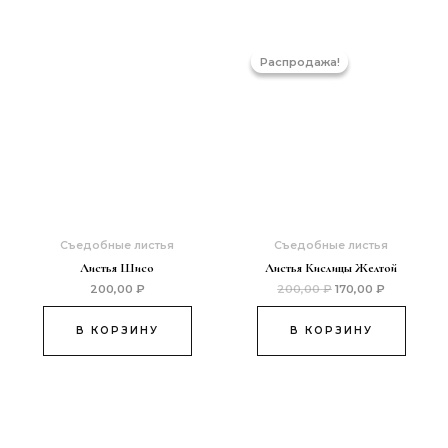
Первоначальная
Текущая
цена
цена:
Распродажа!
Распродажа!
составляла
170,00 ₽.
200,00 ₽.
Съедобные листья
Съедобные листья
Листья Шисо
Листья Кислицы Желтой
200,00
₽
200,00
₽
170,00
₽
В КОРЗИНУ
В КОРЗИНУ