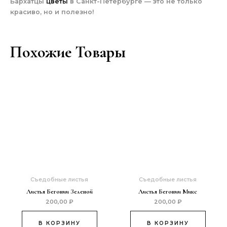
Бархатцы
цветы
в Санкт-Петербурге — это не только
красиво, но и полезно!
Похожие Товары
Съедобные листья
Съедобные листья
Листья Бегонии Зеленой
Листья Бегонии Микс
200,00
₽
200,00
₽
В КОРЗИНУ
В КОРЗИНУ