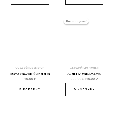
Первоначальная
Текущая
цена
цена:
Распродажа!
Распродажа!
составляла
170,00 ₽.
200,00 ₽.
Съедобные листья
Съедобные листья
Листья Кислицы Фиолетовой
Листья Кислицы Желтой
170,00
₽
200,00
₽
170,00
₽
В КОРЗИНУ
В КОРЗИНУ