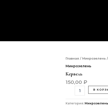
Количество
Главная
/
Микрозелень
/
товара
Микрозелень
Кервель
Кервель
150,00
₽
В КОРЗ
Категория:
Микрозелен