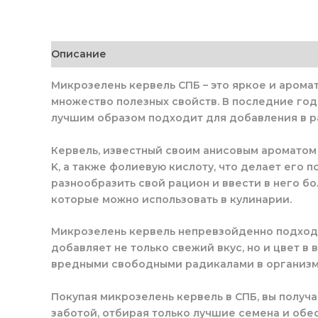
Описание
Микрозелень кервель СПБ – это яркое и аромат
множество полезных свойств. В последние год
лучшим образом подходит для добавления в р
Кервель, известный своим анисовым ароматом 
K, а также фолиевую кислоту, что делает его 
разнообразить свой рацион и ввести в него бо
которые можно использовать в кулинарии.
Микрозелень кервель непревзойденно подходи
добавляет не только свежий вкус, но и цвет в
вредными свободными радикалами в организм
Покупая микрозелень кервель в СПБ, вы получ
заботой, отбирая только лучшие семена и обе