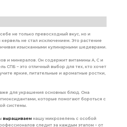
себе не только превосходный вкус, но и
 кервель не стал исключением. Это растение
канчивая изысканными кулинарными шедеврами.
в и минералов. Он содержит витамины A, C и
ь СПБ – это отличный выбор для тех, кто хочет
учите яркие, питательные и ароматные ростки,
даже для украшения основных блюд. Она
антиоксидантами, которые помогают бороться с
ой системы.
Мы
выращиваем
нашу микрозелень с особой
рофессионалов следит за каждым этапом – от