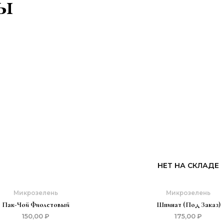
ы
НЕТ НА СКЛАДЕ
Микрозелень
Микрозелень
Пак-Чой Фиолетовый
Шпинат (под Заказ)
150,00
₽
175,00
₽