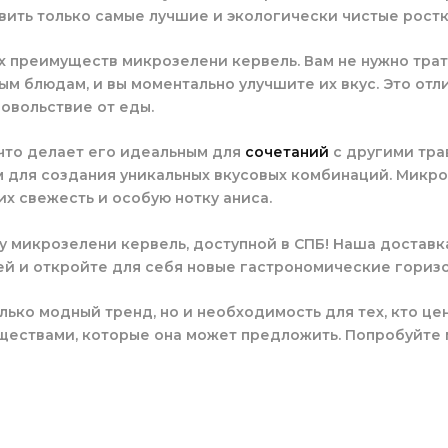
вить только самые лучшие и экологически чистые ростк
ых преимуществ микрозелени кервель. Вам не нужно тра
м блюдам, и вы моментально улучшите их вкус. Это от
довольствие от еды.
 что делает его идеальным для
сочетаний
с другими тра
м для создания уникальных вкусовых комбинаций. Микр
их свежесть и особую нотку аниса.
зу микрозелени кервель, доступной в СПБ! Наша достав
й и откройте для себя новые гастрономические горизо
олько модный тренд, но и необходимость для тех, кто ц
ществами, которые она может предложить. Попробуйте 