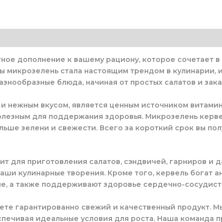
ное дополнение к вашему рациону, которое сочетает в 
ы микрозелень стала настоящим трендом в кулинарии, и
азнообразные блюда, начиная от простых салатов и за
и нежным вкусом, является ценным источником витамино
полезным для поддержания здоровья. Микрозелень кервел
льше зелени и свежести. Всего за короткий срок вы пол
т для приготовления салатов, сэндвичей, гарниров и 
 ваши кулинарные творения. Кроме того, кервель богат 
е, а также поддерживают здоровье сердечно-сосудист
аете гарантированно свежий и качественный продукт. 
спечивая идеальные условия для роста. Наша команда п